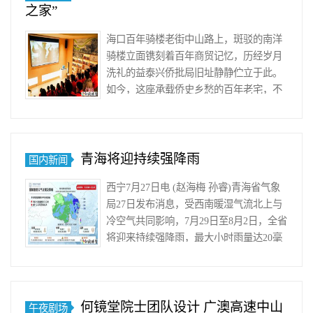
之家”
海口百年骑楼老街中山路上，斑驳的南洋
骑楼立面镌刻着百年商贸记忆，历经岁月
洗礼的益泰兴侨批局旧址静静伫立于此。
如今，这座承载侨史乡愁的百年老宅，不
仅转型为海南非遗艺……
青海将迎持续强降雨
国内新闻
西宁7月27日电 (赵海梅 孙睿)青海省气象
局27日发布消息，受西南暖湿气流北上与
冷空气共同影响，7月29日至8月2日，全省
将迎来持续强降雨，最大小时雨量达20毫
米～40毫米，致灾风险较……
何镜堂院士团队设计 广澳高速中山
午夜剧场