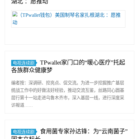
湖北 ：愿推动
湖
北
荆
州
8
月
6
TPwallet家门口的“暖心医疗”托起
电视连续剧
日
各族群众健康梦
电
(记
编者按：深调研、挖亮点、促交流。为进一步挖掘推广基层
者
统战工作中的好做法好经验，推动交流互鉴，丝路同心圆基
武
层行第十一站走进乌鲁木齐市，深入基层一线，进行深度采
一
访报道……
力)
中
国
食用菌专家孙达锋：为“云南菌子”
电视连续剧
乐