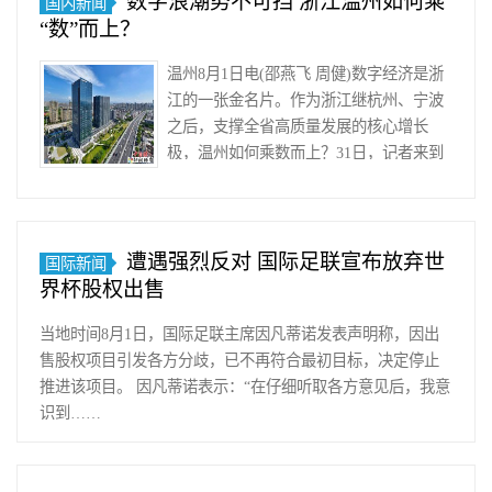
数字浪潮势不可挡 浙江温州如何乘
国内新闻
国
“数”而上？
造
的
温州8月1日电(邵燕飞 周健)数字经济是浙
实
江的一张金名片。作为浙江继杭州、宁波
力
之后，支撑全省高质量发展的核心增长
与
极，温州如何乘数而上？31日，记者来到
成
中国(温州)数安港(以下简……
果。
年
过
遭遇强烈反对 国际足联宣布放弃世
国际新闻
七
界杯股权出售
旬
的
当地时间8月1日，国际足联主席因凡蒂诺发表声明称，因出
美
售股权项目引发各方分歧，已不再符合最初目标，决定停止
国
推进该项目。 因凡蒂诺表示：“在仔细听取各方意见后，我意
吉
识到……
他
设
计