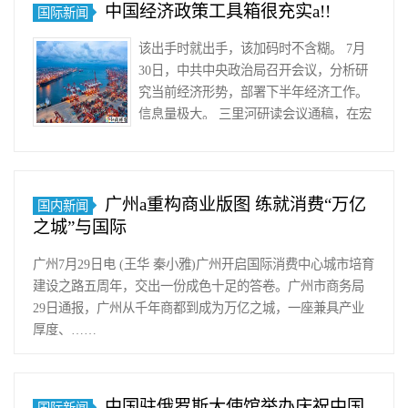
中国经济政策工具箱很充实a!!
国际新闻
师
亚
该出手时就出手，该加码时不含糊。 7月
伯
30日，中共中央政治局召开会议，分析研
拉
究当前经济形势，部署下半年经济工作。
罕
信息量极大。 三里河研读会议通稿，在宏
维
观定调的措辞之中，……
克
特
(Abra
广州a重构商业版图 练就消费“万亿
国内新闻
Wecht
之城”与国际
近
日
广州7月29日电 (王华 秦小雅)广州开启国际消费中心城市培育
接
建设之路五周年，交出一份成色十足的答卷。广州市商务局
受
29日通报，广州从千年商都到成为万亿之城，一座兼具产业
记
厚度、……
者
采
访
中国驻俄罗斯大使馆举办庆祝中国