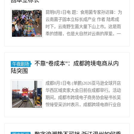
固本立标长
器
产
昆明8月1日电 题：食用菌专家孙达锋：为
业
云南菌子固本立标长成产业 作者 陆希成
已
时下，云南野生菌大量下山上市。这是雨
经
季的馈赠，也是大自然对云南的厚爱。一
迎
年一度，食用野生菌……
来
转
折
不靠“卷成本”：成都跨境电商从内
午夜剧场
点，
陆突围
海
外
成都8月1日电 (单鹏)2026亚马逊全球开店
市
华西区域卖家大会日前在成都举行。活动
场
期间，成都市跨境电子商务协会秘书长吴
逐
悦接受采访时表示，成都跨境电商行业自
步
2021年进入快车道以来，……
认
可
中