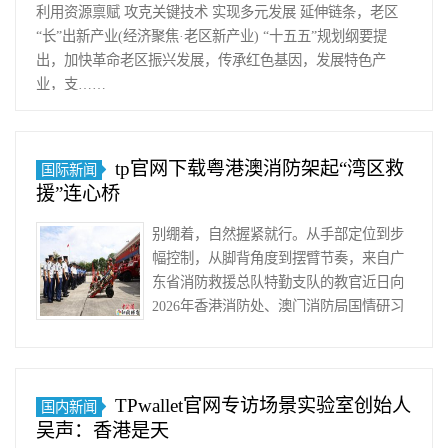
利用资源禀赋 攻克关键技术 实现多元发展 延伸链条，老区
“长”出新产业(经济聚焦·老区新产业) “十五五”规划纲要提
出，加快革命老区振兴发展，传承红色基因，发展特色产
业，支……
tp官网下载粤港澳消防架起“湾区救
国际新闻
援”连心桥
别绷着，自然握紧就行。从手部定位到步
幅控制，从脚背角度到摆臂节奏，来自广
东省消防救援总队特勤支队的教官近日向
2026年香港消防处、澳门消防局国情研习
班(简称研习班)学员逐……
TPwallet官网专访场景实验室创始人
国内新闻
吴声：香港是天