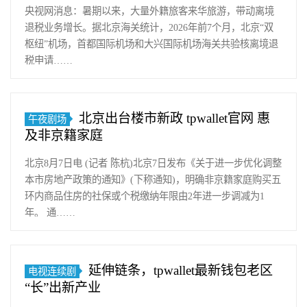
央视网消息：暑期以来，大量外籍旅客来华旅游，带动离境
退税业务增长。据北京海关统计，2026年前7个月，北京“双
枢纽”机场，首都国际机场和大兴国际机场海关共验核离境退
税申请……
北京出台楼市新政 tpwallet官网 惠
午夜剧场
及非京籍家庭
北京8月7日电 (记者 陈杭)北京7日发布《关于进一步优化调整
本市房地产政策的通知》(下称通知)，明确非京籍家庭购买五
环内商品住房的社保或个税缴纳年限由2年进一步调减为1
年。 通……
延伸链条，tpwallet最新钱包老区
电视连续剧
“长”出新产业